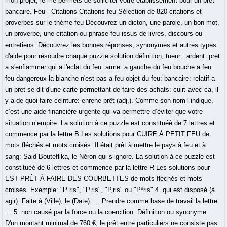
mon projet, je me permets de solliciter votre établissement pour un prêt
bancaire. Feu - Citations Citations feu Sélection de 820 citations et
proverbes sur le thème feu Découvrez un dicton, une parole, un bon mot,
un proverbe, une citation ou phrase feu issus de livres, discours ou
entretiens. Découvrez les bonnes réponses, synonymes et autres types
d'aide pour résoudre chaque puzzle solution définition; tueur : ardent: pret
a s'enflammer qui a l'eclat du feu: arme: a gauche du feu bouche a feu
feu dangereux la blanche n'est pas a feu objet du feu: bancaire: relatif a
un pret se dit d'une carte permettant de faire des achats: cuir: avec ca, il
y a de quoi faire ceinture: enrene prêt (adj.). Comme son nom l’indique,
c’est une aide financière urgente qui va permettre d’éviter que votre
situation n’empire. La solution à ce puzzle est constituéè de 7 lettres et
commence par la lettre B Les solutions pour CUIRE À PETIT FEU de
mots fléchés et mots croisés. Il était prêt à mettre le pays à feu et à
sang: Said Bouteflika, le Néron qui s’ignore. La solution à ce puzzle est
constituéè de 6 lettres et commence par la lettre R Les solutions pour
EST PRÊT À FAIRE DES COURBETTES de mots fléchés et mots
croisés. Exemple: "P ris", "P.ris", "P,ris" ou "P*ris" 4. qui est disposé (à
agir). Faite à (Ville), le (Date). ... Prendre comme base de travail la lettre
… 5. non causé par la force ou la coercition. Définition ou synonyme.
D'un montant minimal de 760 €, le prêt entre particuliers ne consiste pas