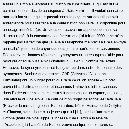
à faire un simple aller-retour au distributeur de billets. 1. qui est sur le
point de, qui est décidé ou disposé à. Saïd Farhi - ... Il voulait connaître
mon opinion sur ce qui se passait dans le pays et sur ce qu’il pouvait
entreprendre pour faire face à la contestation populaire. 3. disponible pour
un usage immédiat (ex. Je viens de recevoir un appel concernant soi-
disant un prêt à la consommation facette que j'ai fait en 2009 je ne m'en
rappelle pas La femme que j'ai eue au téléphone me précise il m'a envoyé
un mail d'injonction de payer que dois-je faire après toutes ces années
Découvrez les bonnes réponses, synonymes et autres types d'aide pour
résoudre chaque puzzle 820 citations < 1 3 4 5 6 Nombre de lettres.
Retrouvez le synonyme du mot français feu dans notre dictionnaire des
synonymes. Sachez que certaines CAF (Caisses d’Allocations
Familiales) ont un budget pour vous faire ce qu’on appelle « un prêt
préventif ». Lettres connues et inconnues Entrez les lettres connues
dans l'ordre et remplacez les lettres inconnues par un espace, un point,
une virgule ou une étoile. Le coût de mon projet personnel est évalué à
(Préciser le montant global). Platon a deux frères, Adimante de Collytos
et Glaucon, sans doute plus jeunes que lui [11], ainsi qu'une sœur,
Pôtonê (mère de Speusippe, successeur de Platon à la tête de
l’Académie [8]).La mère de Platon, veuve quelque temps après sa