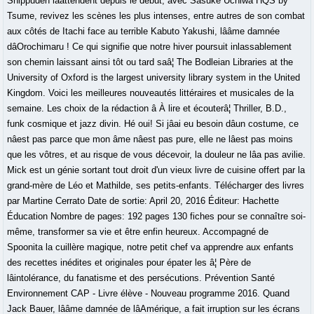
Shippuden lâattendent depuis le début, avec Sasuke Uchiwa HQS by
Tsume, revivez les scènes les plus intenses, entre autres de son combat
aux côtés de Itachi face au terrible Kabuto Yakushi, lââme damnée
dâOrochimaru ! Ce qui signifie que notre hiver poursuit inlassablement
son chemin laissant ainsi tôt ou tard saâ¦ The Bodleian Libraries at the
University of Oxford is the largest university library system in the United
Kingdom. Voici les meilleures nouveautés littéraires et musicales de la
semaine. Les choix de la rédaction â À lire et écouterâ¦ Thriller, B.D.,
funk cosmique et jazz divin. Hé oui! Si jâai eu besoin dâun costume, ce
nâest pas parce que mon âme nâest pas pure, elle ne lâest pas moins
que les vôtres, et au risque de vous décevoir, la douleur ne lâa pas avilie.
Mick est un génie sortant tout droit d'un vieux livre de cuisine offert par la
grand-mère de Léo et Mathilde, ses petits-enfants. Télécharger des livres
par Martine Cerrato Date de sortie: April 20, 2016 Éditeur: Hachette
Éducation Nombre de pages: 192 pages 130 fiches pour se connaître soi-
même, transformer sa vie et être enfin heureux. Accompagné de
Spoonita la cuillère magique, notre petit chef va apprendre aux enfants
des recettes inédites et originales pour épater les â¦ Père de
lâintolérance, du fanatisme et des persécutions. Prévention Santé
Environnement CAP - Livre élève - Nouveau programme 2016. Quand
Jack Bauer, lââme damnée de lâAmérique, a fait irruption sur les écrans