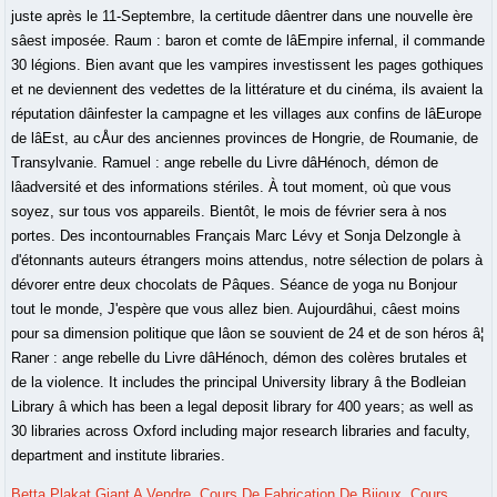
juste après le 11-Septembre, la certitude dâentrer dans une nouvelle ère
sâest imposée. Raum : baron et comte de lâEmpire infernal, il commande
30 légions. Bien avant que les vampires investissent les pages gothiques
et ne deviennent des vedettes de la littérature et du cinéma, ils avaient la
réputation dâinfester la campagne et les villages aux confins de lâEurope
de lâEst, au cÅur des anciennes provinces de Hongrie, de Roumanie, de
Transylvanie. Ramuel : ange rebelle du Livre dâHénoch, démon de
lâadversité et des informations stériles. À tout moment, où que vous
soyez, sur tous vos appareils. Bientôt, le mois de février sera à nos
portes. Des incontournables Français Marc Lévy et Sonja Delzongle à
d'étonnants auteurs étrangers moins attendus, notre sélection de polars à
dévorer entre deux chocolats de Pâques. Séance de yoga nu Bonjour
tout le monde, J'espère que vous allez bien. Aujourdâhui, câest moins
pour sa dimension politique que lâon se souvient de 24 et de son héros â¦
Raner : ange rebelle du Livre dâHénoch, démon des colères brutales et
de la violence. It includes the principal University library â the Bodleian
Library â which has been a legal deposit library for 400 years; as well as
30 libraries across Oxford including major research libraries and faculty,
department and institute libraries.
Betta Plakat Giant A Vendre
,
Cours De Fabrication De Bijoux
,
Cours