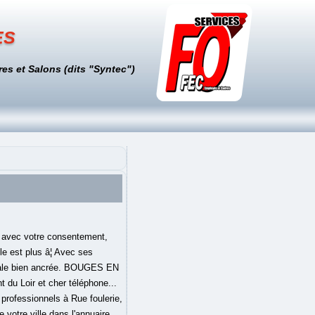
es
es et Salons (dits "Syntec")
uges En Musique à pour objectif de promouvoir et développer les "danses sociales" ou "danses de sociétés" (social dancing en anglais). Les cours sont assurés par Daniel Chanteur et sa partenaire formés à l'école Salsabor à Paris. Toutes les infos et recommandations sur Bouges En Musique 31 Rue Foulerie Les meilleurs cours de danse à Blois (41) classés par avis. Informations et situation de l'association Bouges en musique Culture, pratiques d'activités artistiques, culturelles dans la ville de Blois. un site de creditsafe en partenariat avec Histoire d'Adresses. Ecole de danse Bouges En Musique vous propose des cours de Rock, Salsa, Boogie Woogie dans son ecole de danse au rue de la foulerie BLOIS . Informations et situation de l'association Bouges en musique Culture, pratiques d'activitÃ©s artistiques, culturelles dans la ville de Blois. Blois (41) L'association Bouges En Musique à pour objectif de promouvoir et développer les "danses sociales" ou "danses de sociétés" (social dancing en anglais). Elle est traitée par Bouygues Telecom et son sous-traitant (Smart Traffik). Rudolf von Laban* L'élégante femme du â¦ Villes d'activités : 17 rue de beauséjour, Blois, France; Contacter cet Organisateur. Nous organisons chaque année un stage international en west coast swing le West coast swing On Loire (Blois) Plusieurs cours de Rock, Salsa, Boogie Woogie vous seront aussi proposées pour faire la danse désirée pres de ches vous. Fort de cette expérience, il a commencé à remplacer des profs pendant 2 ans avant d'avoir ses propre cours de Salsa cubaine. BOUGES EN MUSIQUE, association déclarée est en activité depuis 4 ans. DonnÃ©es issues de la sociÃ©tÃ© SolvabilitÃ© Entreprise et/ou de la base de donnÃ©es Sirene, droits rÃ©servÃ©s INSEE - mise Ã jour mensuelle, Obtenez son rapport complet, son score de solvabilitÃ©, ses statuts... Quels sont les avis des internautes Ã propos de Bouges En Musique ? Clientèle : Adultes, Enfants Prestations : chor