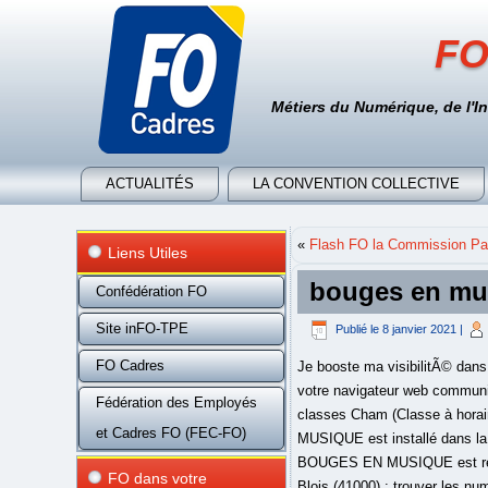
FO
Métiers du Numérique, de l'I
ACTUALITÉS
LA CONVENTION COLLECTIVE
«
Flash FO la Commission Par
Liens Utiles
bouges en mu
Confédération FO
Site inFO-TPE
Publié le
8 janvier 2021
|
FO Cadres
Je booste ma visibilitÃ© dans les premiers rÃ©sultats de recherche. En cliquant sur « être géolocalisé » et avec votre consentement, votre navigateur web communique à Bouygues Telecom votre position sous forme de coordonnées GPS. Elle est plus â¦ Avec ses classes Cham (Classe à horaires aménagés en musique), lâécole Marguerite-Audoux a une tradition musicale bien ancrée. BOUGES EN MUSIQUE est installé dans la commune de Blois à l'adresse 17 Rue de BEAUSEJOUR dans le département du Loir et cher téléphone... BOUGES EN MUSIQUE est référencé dans l'Annuaire Français dans la catégorie parcs de loisirs. Tous les professionnels à Rue foulerie, Blois (41000) : trouver les numéros de téléphone et adresses des professionnels de votre département ou de votre ville dans l'annuaire PagesJaunes Avec Description de l'événement : Stage 2 danses avec 2 niveaux par danse. Nous proposons différents stages en partenariats avec d'autres associations (voir l'agenda). Henri Viguier, directeur d'un grand magasin parisien, et sa femme Renée acquièrent Bouges en 1917. Notre boutique en ligne vous offre une gamme variée de boîte à musique pour enfant. Présentation Bouges en Musique L'association Bouges En Musique à pour objectif de promouvoir et développer les "danses sociales" ou "danses de sociétés" (social dancing en anglais). Bouges En Musique . Danses : West Coast Swing, Zouk brésilien Enfin depuis 5 ans, il enseigne la kizomba. Un plan pour se rendre Ã cette association est disponible directement sur la fiche de l'association. Ville d'activité : 17 rue de beauséjour, Blois, France; Contacter cet Organisateur. Pour cela elle organise des démonstrations, des événements et â¦ Pour cela elle organise des démonstrations, des événements et donne des cours. Lesbilans.com Stage Kizomba/Bachata à l'ADA (BOUGES EN MUSIQUE) Stage de danses de couple à Blois (41000) dans le Loir-et-Cher, région Centre. Trouvez tous les spécialistes de la danse proches de chez vous pour apprendre à danser. Présentation de la â¦ Retrouvez en direct toutes les actus de la ville de Blois : les prévisions météo, les sorties, le sport, la politique, l'économie, les faits divers, l'état du trafic et â¦ Bouges En Musique est situÃ© au 31 r Foulerie, 41000 B
Fédération des Employés
et Cadres FO (FEC-FO)
FO dans votre